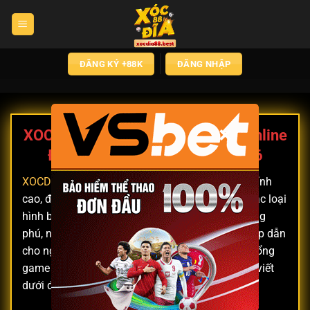
Chuyển
đến
nội
dung
ĐĂNG KÝ +88K
ĐĂNG NHẬP
×
XOCDIA88 – Cổng game xóc đĩa online
Được Săn Đón Nhiều Nhất 2026
XOCDIA88
được xem như một sân chơi giải trí đỉnh
cao, đặc biệt dành cho những tín đồ yêu thích các loại
hình bài bạc trực tuyến. Với kho tàng game phong
phú, nền tảng này mang đến vô vàn lựa chọn hấp dẫn
cho người chơi. Hãy cùng khám phá chi tiết về cổng
game xóc đĩa trực tuyến này trong thông tin bài viết
dưới đây!