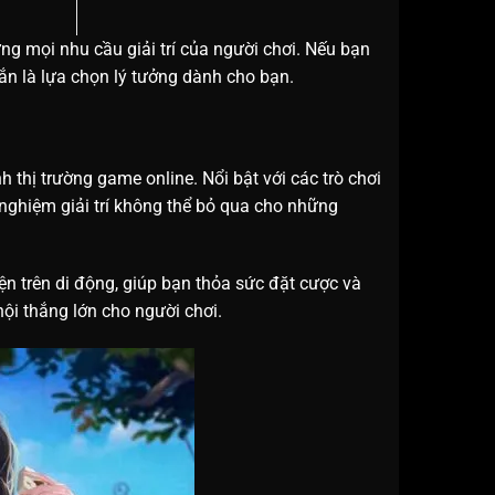
ứng mọi nhu cầu giải trí của người chơi. Nếu bạn
ắn là lựa chọn lý tưởng dành cho bạn.
 thị trường game online. Nổi bật với các trò chơi
nghiệm giải trí không thể bỏ qua cho những
ện trên di động, giúp bạn thỏa sức đặt cược và
hội thắng lớn cho người chơi.