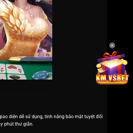
✕
giao diện dễ sử dụng, tính năng bảo mật tuyệt đối
y phút thư giãn.