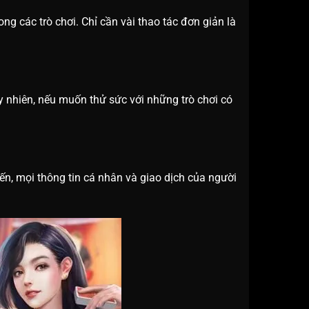
ng các trò chơi. Chỉ cần vài thao tác đơn giản là
y nhiên, nếu muốn thử sức với những trò chơi có
ến, mọi thông tin cá nhân và giao dịch của người