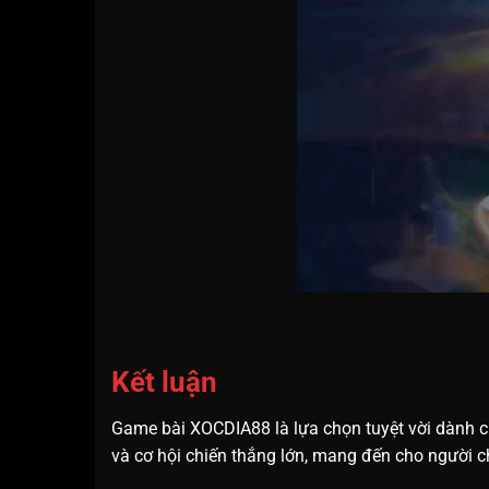
Kết luận
Game bài XOCDIA88 là lựa chọn tuyệt vời dành cho
và cơ hội chiến thắng lớn, mang đến cho người c