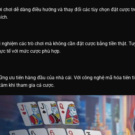
i chơi dễ dàng điều hướng và thay đổi các tùy chọn đặt cược tro
ích.
i nghiệm các trò chơi mà không cần đặt cược bằng tiền thật. Tu
hực tế với mức cược phù hợp.
ng ưu tiên hàng đầu của nhà cái. Với công nghệ mã hóa tiên ti
 tâm khi tham gia cá cược.